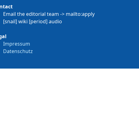
ntact
Email the editorial team
-> mailto:apply
[snail]
wiki
[period]
audio
gal
Impressum
Datenschutz