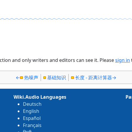
）
ction and only writers and editors can see it. Please
sign in
←
热噪声
基础知识
长度 - 距离计算器
→
Wiki.Audio Languages
Pa
Deutsch
English
Español
Français