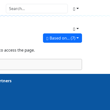
Based on... (7)
to access the page.
rtners